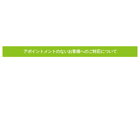
刑事事件
事例
弁護士報酬
ご相談の流れ
お問い合わせ
アクセス
アポイントメントのないお客様へのご対応について
ホーム
債務整理
債務整理
– category –
債務整理
債務整理
1